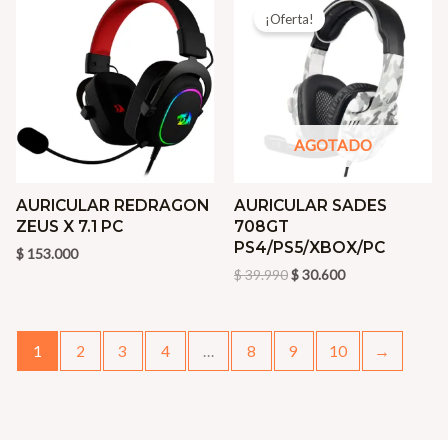
precio
precio
¡Oferta!
original
actual
era:
es:
$ 39.990.
$ 30.600.
AGOTADO
AURICULAR REDRAGON
AURICULAR SADES
ZEUS X 7.1 PC
708GT
PS4/PS5/XBOX/PC
$
153.000
$
39.990
$
30.600
1
2
3
4
…
8
9
10
→