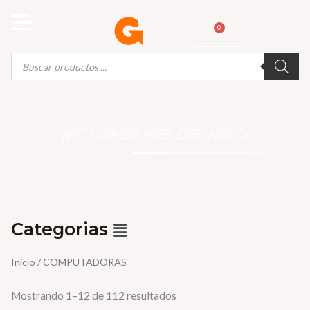
Ir
al
0
Cart
contenido
Búsqueda
de
productos
¡PC GAMER MES DEL NIÑO!
Menú
Categorias
Inicio
/ COMPUTADORAS
Mostrando 1–12 de 112 resultados