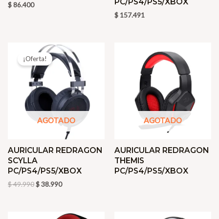
PC/PS4/PS5/XBOX
$
86.400
$
157.491
El
El
precio
precio
¡Oferta!
original
actual
era:
es:
$ 49.990.
$ 38.990.
AGOTADO
AGOTADO
AURICULAR REDRAGON
AURICULAR REDRAGON
SCYLLA
THEMIS
PC/PS4/PS5/XBOX
PC/PS4/PS5/XBOX
$
49.990
$
38.990
El
El