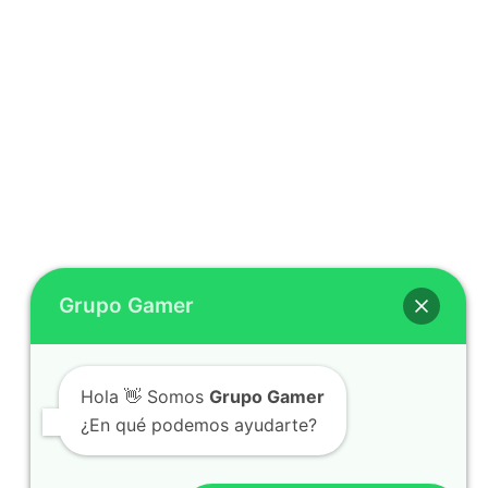
Grupo Gamer
Hola 👋 Somos
Grupo Gamer
¿En qué podemos ayudarte?