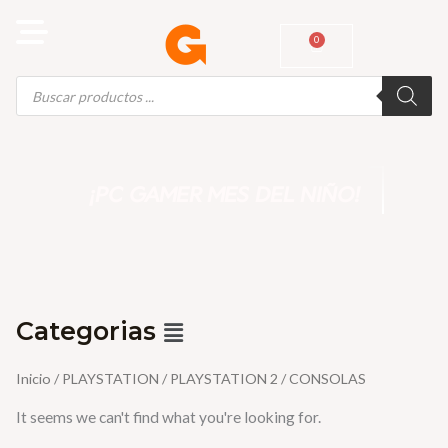
Ir
al
0
Cart
contenido
Búsqueda
de
productos
¡PC GAMER MES DEL NIÑO!
Menú
Categorias
Inicio
/
PLAYSTATION
/
PLAYSTATION 2
/ CONSOLAS
It seems we can't find what you're looking for.