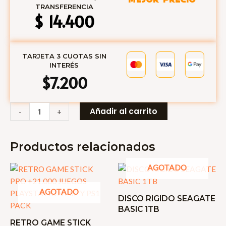
TRANSFERENCIA
$
14.400
TARJETA 3 CUOTAS SIN
INTERÉS
$7.200
CABLE
Añadir al carrito
-
+
CARGADOR
CELULAR
Productos relacionados
IPHONE
ONLY
AGOTADO
cantidad
AGOTADO
DISCO RIGIDO SEAGATE
BASIC 1TB
RETRO GAME STICK