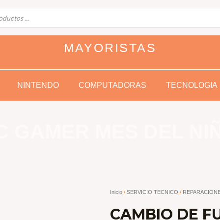
MAYORISTAS
NINTENDO
COMPUTADORAS
TECNOLOGIA
C GAMER MES DEL NI
Inicio
/
SERVICIO TECNICO
/
REPARACION
CAMBIO DE F