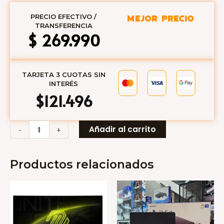
PRECIO EFECTIVO /
MEJOR PRECIO
TRANSFERENCIA
$
269.990
TARJETA 3 CUOTAS SIN
INTERÉS
$121.496
MONITOR
Añadir al carrito
-
+
24
GAMEMAX
Productos relacionados
180HZ
IPS
FHD
HDMI
D
PORT