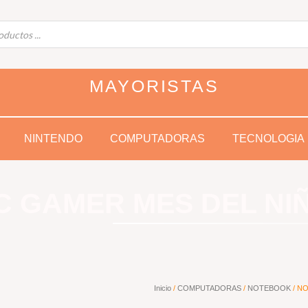
MAYORISTAS
NINTENDO
COMPUTADORAS
TECNOLOGIA
C GAMER MES DEL NI
Inicio
/
COMPUTADORAS
/
NOTEBOOK
/ NO