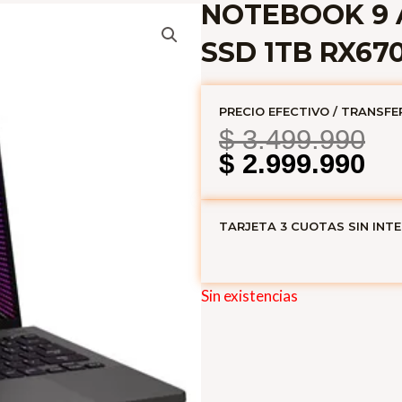
NOTEBOOK 9 A
SSD 1TB RX67
PRECIO EFECTIVO / TRANSFE
El
El
$
3.499.990
pr
pr
$
2.999.990
or
ac
era
es
TARJETA 3 CUOTAS SIN INT
$ 
$ 
Sin existencias