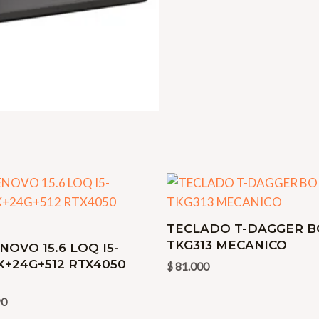
TECLADO T-DAGGER 
TKG313 MECANICO
NOVO 15.6 LOQ I5-
X+24G+512 RTX4050
$
81.000
90