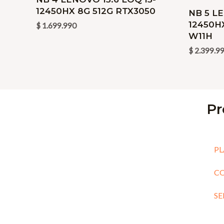
12450HX 8G 512G RTX3050
NB 5 LE
12450H
$
1.699.990
W11H
$
2.399.9
Pr
PL
C
SE