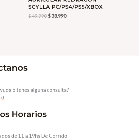
$ 49.990.
$ 38.990.
SCYLLA PC/PS4/PS5/XBOX
$
49.990
$
38.990
ctanos
yuda o tenes alguna consulta?
s
!
os Horarios
ados de 11 a 19hs De Corrido