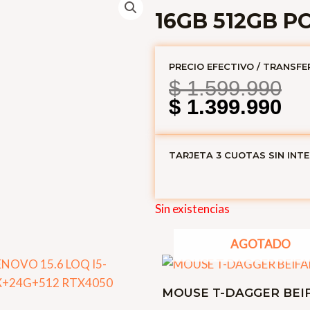
16GB 512GB P
PRECIO EFECTIVO / TRANSFE
El
El
$
1.599.990
pr
pr
$
1.399.990
or
ac
era
es
TARJETA 3 CUOTAS SIN INT
$ 
$ 
Sin existencias
AGOTADO
MOUSE T-DAGGER BEI