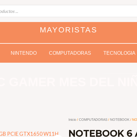
MAYORISTAS
NINTENDO
COMPUTADORAS
TECNOLOGIA
C GAMER MES DEL NI
Inicio
/
COMPUTADORAS
/
NOTEBOOK
/ NO
NOTEBOOK 6 A