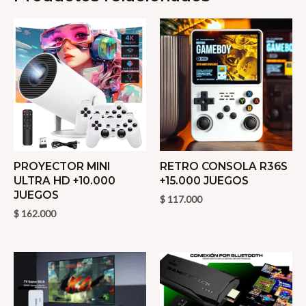
+
33.000
JUEGOS
SUPER
NINTENDO
PACK
cantidad
PROYECTOR MINI
RETRO CONSOLA R36S
ULTRA HD +10.000
+15.000 JUEGOS
JUEGOS
$
117.000
$
162.000