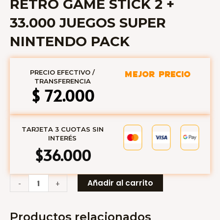
RETRO GAME STICK 2 +
33.000 JUEGOS SUPER
NINTENDO PACK
PRECIO EFECTIVO /
MEJOR PRECIO
TRANSFERENCIA
$
72.000
TARJETA 3 CUOTAS SIN
INTERÉS
$36.000
RETRO
Añadir al carrito
-
+
GAME
STICK
Productos relacionados
2