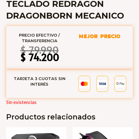
TECLADO REDRAGON
DRAGONBORN MECANICO
PRECIO EFECTIVO /
MEJOR PRECIO
TRANSFERENCIA
El
El
$
79.990
precio
precio
$
74.200
original
actual
era:
es:
$ 79.990.
$ 74.200.
TARJETA 3 CUOTAS SIN
INTERÉS
Sin existencias
Productos relacionados