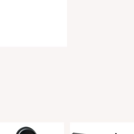
2en1
S145
cantidad