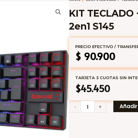
KIT TECLADO
2en1 S145
PRECIO EFECTIVO / TRANSFE
$
90.900
TARJETA 3 CUOTAS SIN INT
$45.450
KIT
Añadir 
-
+
TECLADO
+
MOUSE
REDRAGON