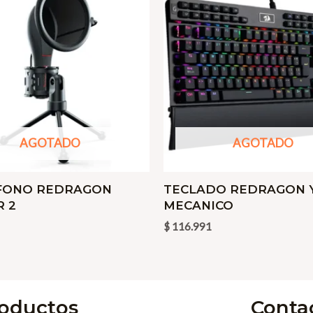
AGOTADO
AGOTADO
FONO REDRAGON
TECLADO REDRAGON 
 2
MECANICO
$
116.991
oductos
Conta