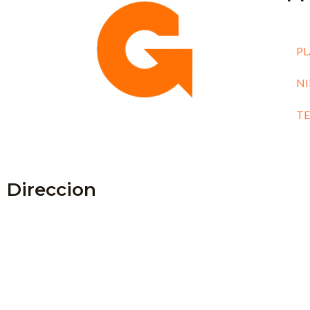
PL
N
T
Direccion