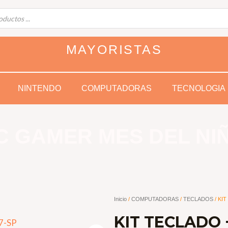
MAYORISTAS
NINTENDO
COMPUTADORAS
TECNOLOGIA
C GAMER MES DEL NI
Inicio
/
COMPUTADORAS
/
TECLADOS
/ KI
KIT TECLADO