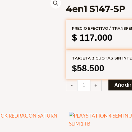
4en1 S147-SP
PRECIO EFECTIVO / TRANSFE
$
117.000
TARJETA 3 CUOTAS SIN INT
$58.500
KIT
Añadir 
-
+
TECLADO
+
MOUSE
REDRAGON
4en1
S147-