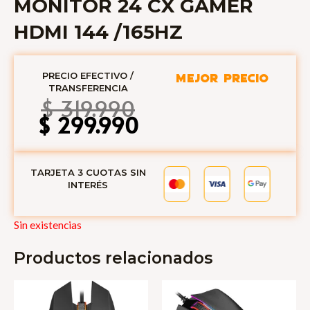
MONITOR 24 CX GAMER
HDMI 144 /165HZ
PRECIO EFECTIVO /
MEJOR PRECIO
TRANSFERENCIA
El
El
$
319.990
precio
precio
$
299.990
original
actual
era:
es:
$ 319.990.
$ 299.990.
TARJETA 3 CUOTAS SIN
INTERÉS
Sin existencias
Productos relacionados